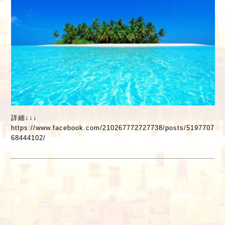
詳細↓↓↓
https://www.facebook.com/210267772727738/posts/5197707
68444102/